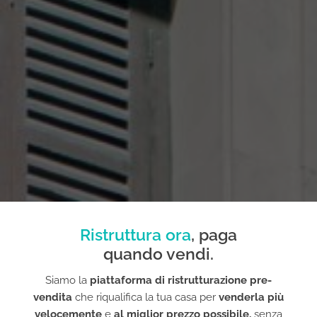
Ristruttura ora
, paga
quando vendi.
Siamo la
piattaforma di ristrutturazione pre-
vendita
che riqualifica la tua casa per
venderla più
velocemente
e
al miglior prezzo possibile,
senza