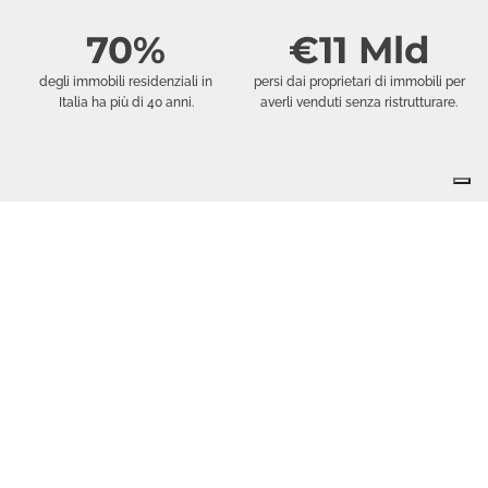
70%
€11 Mld
degli immobili residenziali in
persi dai proprietari di immobili per
Italia ha più di 40 anni.
averli venduti senza ristrutturare.
6.2
71%
media dei mesi in cui un immobile
degli acquirenti sono spaventati
resta sul mercato.
dall'acquisto di una casa da
ristrutturare.
I vantaggi della
ristrutturazione pre-
vendita