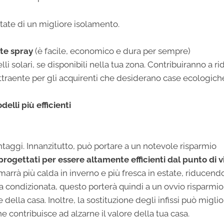
tate di un migliore isolamento.
nte spray
(è facile, economico e dura per sempre)
i solari, se disponibili nella tua zona. Contribuiranno a rid
attraente per gli acquirenti che desiderano case ecologich
elli più efficienti
antaggi. Innanzitutto, può portare a un notevole risparmio
 progettati per essere altamente efficienti dal punto di v
rimarrà più calda in inverno e più fresca in estate, riducend
aria condizionata, questo porterà quindi a un ovvio risparmio
della casa. Inoltre, la sostituzione degli infissi può migli
e contribuisce ad alzarne il valore della tua casa.