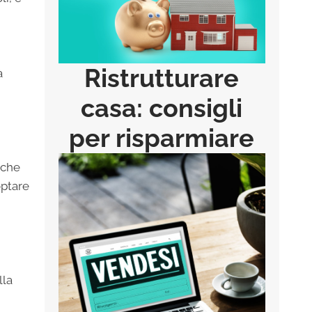
Ristrutturare
à
casa: consigli
per risparmiare
 che
optare
lla