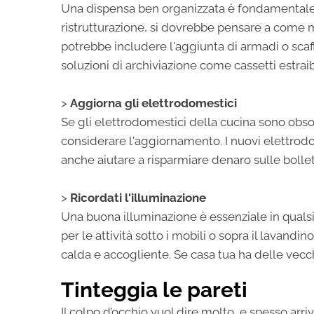
Una dispensa ben organizzata è fondamentale p
ristrutturazione, si dovrebbe pensare a come m
potrebbe includere l'aggiunta di armadi o scaffa
soluzioni di archiviazione come cassetti estraibi
>
Aggiorna gli elettrodomestici
Se gli elettrodomestici della cucina sono obso
considerare l'aggiornamento. I nuovi elettro
anche aiutare a risparmiare denaro sulle bolle
>
Ricordati l'illuminazione
Una buona illuminazione è essenziale in qualsi
per le attività sotto i mobili o sopra il lavan
calda e accogliente. Se casa tua ha delle vecch
Tinteggia le pareti
Il colpo d’occhio vuol dire molto, e spesso arri