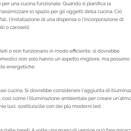
er una cucina funzionale. Quando si pianifica la
assimizzare lo spazio per gli oggetti della cucina. Ciò
li, l'installazione di una dispensa o l'incorporazione di
li o caroselli.
leti o non funzionano in modo efficiente, si dovrebbe
domestici non solo hanno un aspetto migliore, ma possono
tte energetiche.
asi cucina. Si dovrebbe considerare l'aggiunta di illumina
dino, così come l'illuminazione ambientale per creare un'atm
ie luci, sostituiscile con dei più moderni led.
va dalle pareti. A volte una mano di vernice può fare miraco