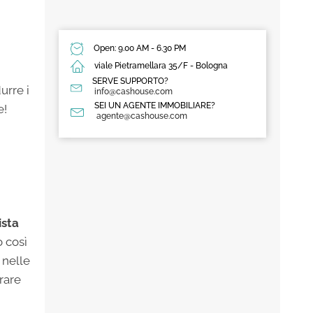
Open: 9.00 AM - 6.30 PM
viale Pietramellara 35/F - Bologna
SERVE SUPPORTO?
urre i
info@cashouse.com
SEI UN AGENTE IMMOBILIARE?
e!
agente@cashouse.com
ista
o così
 nelle
orare