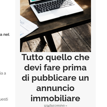
a nel
Tutto quello che
devi fare prima
ia a
di pubblicare un
annuncio
immobiliare
uesti
1
2
3
4
Successivo »