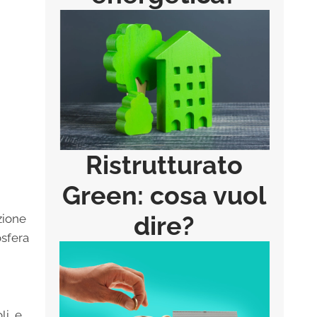
Ristrutturato
Green: cosa vuol
dire?
zione
osfera
li, e